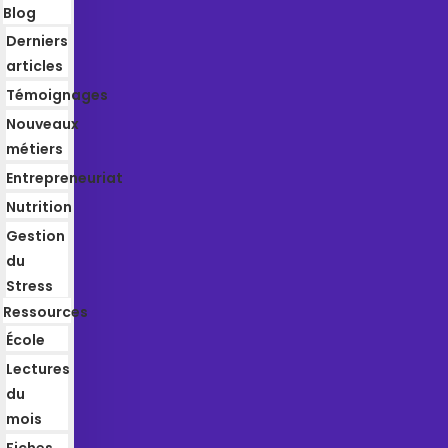
Blog
Derniers
articles
Témoignages
Nouveaux
métiers
Entrepreneuriat
Nutrition
Gestion
du
Stress
Ressources
École
Lectures
du
mois