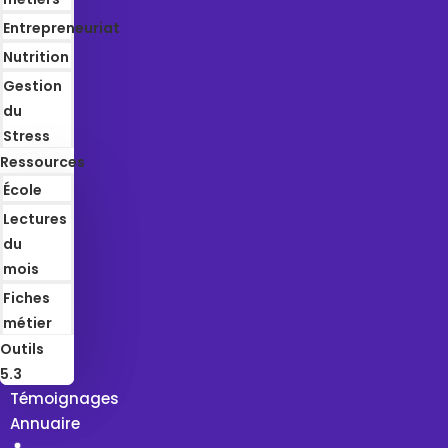
Entrepreneuriat
Nutrition
Gestion
du
Stress
Ressources
École
Lectures
du
mois
Fiches
métier
Outils
5.3
Témoignages
Annuaire