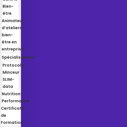
Bien-
être
Animateur
d’ateliers
bien-
être en
entreprise
Spécialisations
Protocole
Minceur
SLIM-
data
Nutrition-
Performance
Certificats
de
Formation