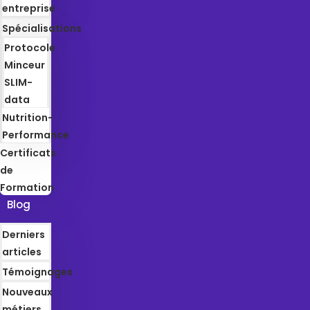
entreprise
Spécialisations
Protocole
Minceur
SLIM-
data
Nutrition-
Performance
Certificats
de
Formation
Blog
Derniers
articles
Témoignages
Nouveaux
métiers