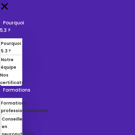
Pourquoi
5.3 ?
Pourquoi
5.3 ?
Notre
équipe
Nos
certificats
Formations
Formations
professionnalisantes
Conseiller
en
neuronutrition