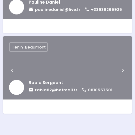
Pauline Daniel
paulinedaniel@live.fr
+33638265925
Hénin-Beaumont
Rabia Sergeant
rabia62@hotmail.fr
0610557501