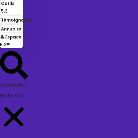
Outils
5.3
Témoignages
Annuaire
👤 Espace
5.3™
Rechercher