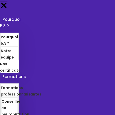
Pourquoi
5.3 ?
Pourquoi
5.3 ?
Notre
équipe
Nos
certificats
Formations
Formations
professionnalisantes
Conseiller
en
neuronutrition