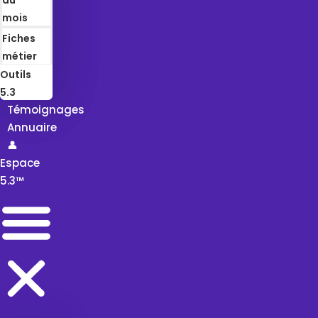
mois
Fiches
métier
Outils
5.3
Témoignages
Annuaire
👤
Espace
5.3™