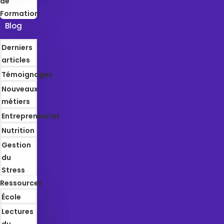
de
Formation
Blog
Derniers
articles
Témoignages
Nouveaux
métiers
Entrepreneuriat
Nutrition
Gestion
du
Stress
Ressources
École
Lectures
du