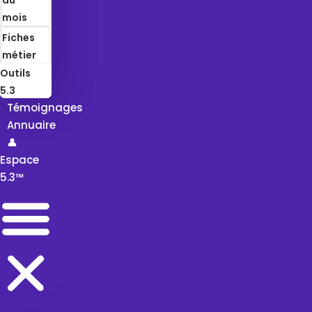
mois
Fiches
métier
Outils
5.3
Témoignages
Annuaire
👤
Espace
5.3™