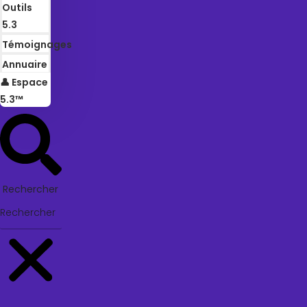
Outils
5.3
Témoignages
Annuaire
👤 Espace
5.3™
Rechercher