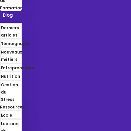
de
Formation
Blog
Derniers
articles
Témoignages
Nouveaux
métiers
Entrepreneuriat
Nutrition
Gestion
du
Stress
Ressources
École
Lectures
du