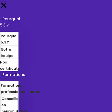
Pourquoi
5.3 ?
Pourquoi
5.3 ?
Notre
équipe
Nos
certificats
Formations
Formations
professionnalisantes
Conseiller
en
neuronutrition