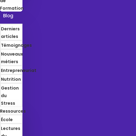
de
Formation
Blog
Derniers
articles
Témoignages
Nouveaux
métiers
Entrepreneuriat
Nutrition
Gestion
du
Stress
Ressources
École
Lectures
du