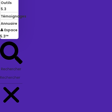
Outils
5.3
Témoignages
Annuaire
👤 Espace
5.3™
Rechercher