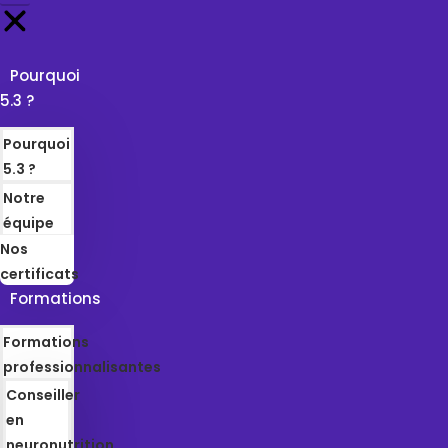
Pourquoi
5.3 ?
Pourquoi
5.3 ?
Notre
équipe
Nos
certificats
Formations
Formations
professionnalisantes
Conseiller
en
neuronutrition