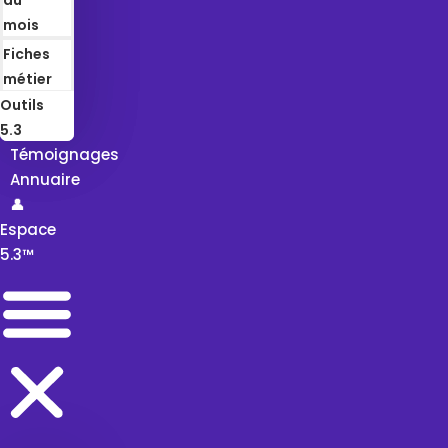
mois
Fiches
métier
Outils
5.3
Témoignages
Annuaire
👤
Espace
5.3™