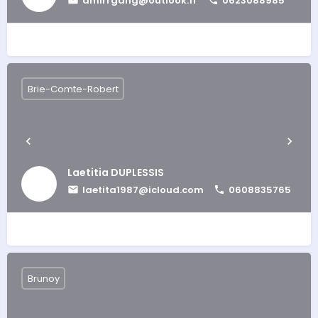
amirrgang@outlook.fr
0623088985
Brie-Comte-Robert
Laetitia DUPLESSIS
laetita1987@icloud.com
0608835765
Brunoy